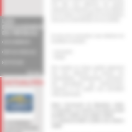
Five Star, nous attachons une grande
importance à répondre au mieux aux attentes
de nos clients, à la qualité de nos prestations
LES
ainsi qu’à la diversification de nos activités.
ENGAGEMENTS
DU RÉSEAU
En plus de la carrosserie, nous réalisons les
prestations suivantes :
DEVIS IMMÉDIAT
- Carrosserie
PRÊT DE VÉHICULE
- Vitrage
NETTOYAGE
Etre membre du réseau signifie également
Voir plus
que nous disposons de services aux
automobilistes, d’équipements techniques,
ACTUALITÉS
tant informatiques que professionnels,
modernes et de qualité nous permettant
d’être performants.
Notre Carrosserie du Moundran située
à Fonsorbes, est ouverte Du lundi au jeudi
de 8h00 à 12h00 et de 14h00 à 18h30
Le vendredi de 8h00 à 12h00 et de 14h30 à
L'AUTOMOBILE
18h00
CLUB PARTENAIRE