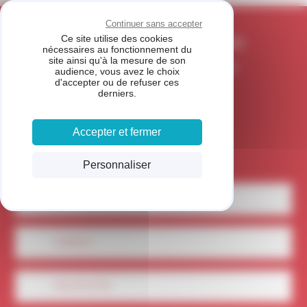
Panneau de gestion des cookies
CARROSSERIE DU
Continuer sans accepter
Ce site utilise des cookies
MOUNDRAN - FONSORBES
nécessaires au fonctionnement du
site ainsi qu'à la mesure de son
MEMBRE DU RÉSEAU FIVE STAR
audience, vous avez le choix
d'accepter ou de refuser ces
derniers.
Accepter et fermer
Personnaliser
LOCALISEZ-NOUS
CONTACT
05 61 91 87 99