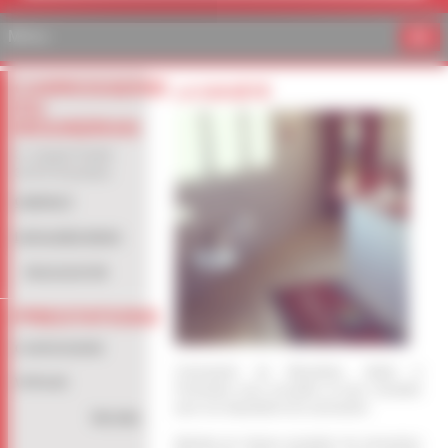
Menu
CARROSSERIE
LA SOCIÉTÉ
DU
MOUNDRAN
3 r Joseph Pontier
31470 Fonsorbes
CONTACT
LOCALISEZ-NOUS
05 61 91 87 99
PRESTATIONS
CARROSSERIE
Carrosserie du Moundran, située à
VITRAGE
Fonsorbes vous accueille et vous conseille
pour vos réparations de carrosserie.
Voir plus
Membre du réseau européen de carrossiers