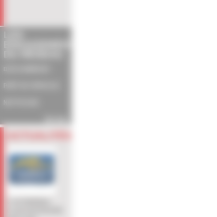
LES
ENGAGEMENTS
DU RÉSEAU
DEVIS IMMÉDIAT
PRÊT DE VÉHICULE
NETTOYAGE
Voir plus
ACTUALITÉS
L'AUTOMOBILE
CLUB PARTENAIRE