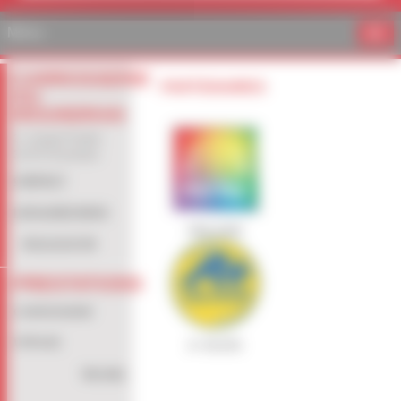
Menu
CARROSSERIE
PARTENAIRES
DU
MOUNDRAN
3 r Joseph Pontier
31470 Fonsorbes
CONTACT
LOCALISEZ-NOUS
FIVE STAR
05 61 91 87 99
PRESTATIONS
CARROSSERIE
VITRAGE
A+ GLASS
Voir plus