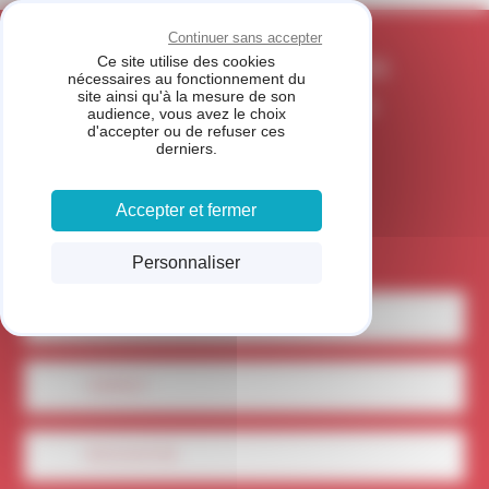
Panneau de gestion des cookies
CARROSSERIE DU
Continuer sans accepter
Ce site utilise des cookies
MOUNDRAN - FONSORBES
nécessaires au fonctionnement du
site ainsi qu'à la mesure de son
MEMBRE DU RÉSEAU FIVE STAR
audience, vous avez le choix
d'accepter ou de refuser ces
derniers.
Accepter et fermer
Personnaliser
LOCALISEZ-NOUS
CONTACT
05 61 91 87 99